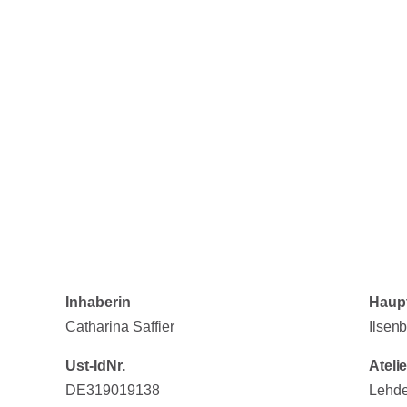
Inhaberin
Haupt
Catharina Saffier
Ilsen
Ust-IdNr.
Ateli
DE319019138
Lehde